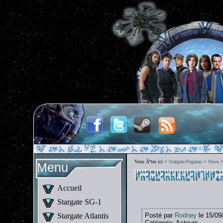
Vous Ãªtes ici >
Stargate-Pegasus
>
News
Menu
Accueil
Stargate SG-1
Stargate Atlantis
Posté par
Rodney
le 15/09
Catégorie: Acteurs