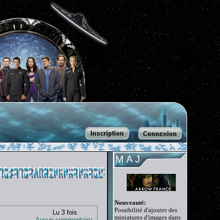
M A J
Nouveauté:
Possibilité d'ajouter des
Lu 3 fois
miniatures d'images dans
Aucun commentaire.