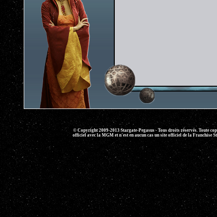
© Copyright 2009-2013 Stargate-Pegasus - Tous droits réservés. Toute copie 
officiel avec la MGM et n'est en aucun cas un site officiel de la Franchise S