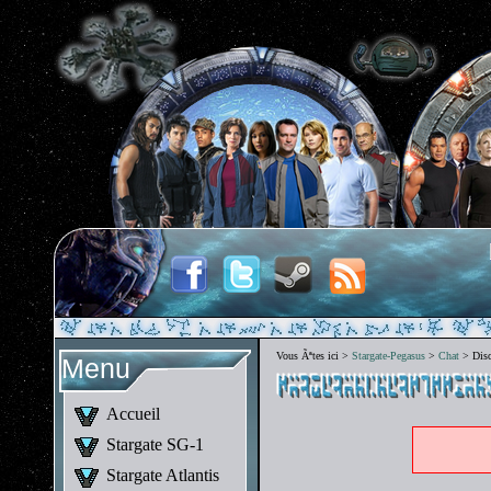
Vous Ãªtes ici >
Stargate-Pegasus
>
Chat
> Discu
Menu
Accueil
Stargate SG-1
Stargate Atlantis