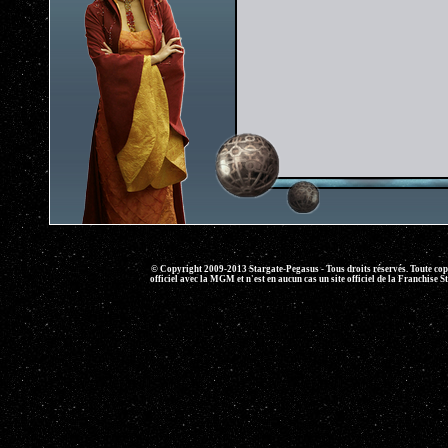
© Copyright 2009-2013 Stargate-Pegasus - Tous droits réservés. Toute copie 
officiel avec la MGM et n'est en aucun cas un site officiel de la Franchise S