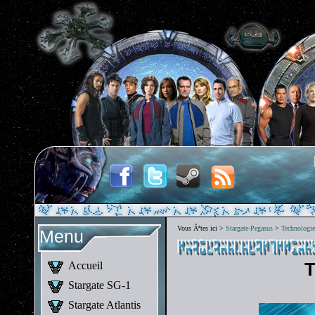
Vous Ãªtes ici >
Stargate-Pegasus
>
Technologie
Menu
Accueil
T
Stargate SG-1
Stargate Atlantis