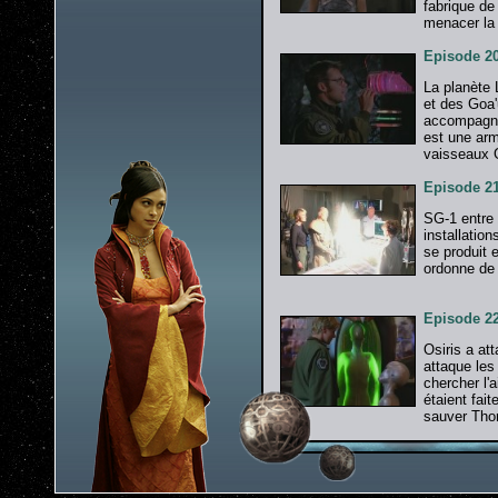
fabrique de
menacer la
Episode 20
La planète
et des Goa'
accompagne 
est une arm
vaisseaux 
Episode 21
SG-1 entre 
installation
se produit e
ordonne de 
Episode 22
Osiris a at
attaque les
chercher l'
étaient fait
sauver Thor