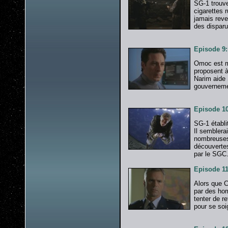
SG-1 trouv
cigarettes 
jamais reve
des disparu
Episode 9:
Omoc est mo
proposent à
Narim aide 
gouverneme
Episode 1
SG-1 établ
Il semblera
nombreuses
découvertes
par le SGC
Episode 11
Alors que Ca
par des hom
tenter de r
pour se soig