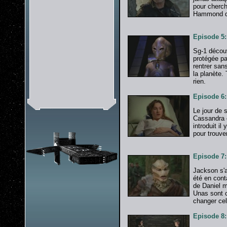
pour cherch
Hammond dit
Episode 5:
Sg-1 découv
protégée pa
rentrer san
la planète.
rien.
Episode 6: 
Le jour de 
Cassandra e
introduit il
pour trouve
Episode 7:
Jackson s'a
été en cont
de Daniel m
Unas sont 
changer cel
Episode 8