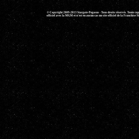
© Copyright 2009-2013 Stargate-Pegasus - Tous droits réservés. Toute copie 
officiel avec la MGM et n'est en aucun cas un site officiel de la Franchise S