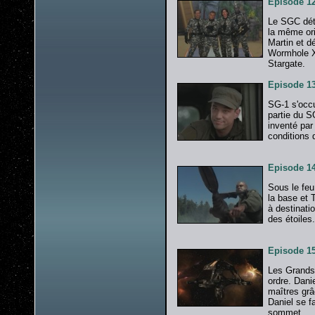
Episode 1
Le SGC déte
la même ori
Martin et dé
Wormhole X
Stargate.
Episode 13
SG-1 s'occu
partie du S
inventé par
conditions 
Episode 14
Sous le feu
la base et T
à destinati
des étoiles
Episode 15
Les Grands 
ordre. Dani
maîtres grâ
Daniel se fa
sommet.