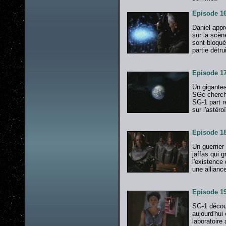
Episode 16
Daniel app
sur la scène
sont bloqué
partie détr
Episode 17
Un gigantes
SGc cherche
SG-1 part r
sur l'astéro
Episode 18
Un guerrie
jaffas qui g
l'existence
une alliance
Episode 1
SG-1 découv
aujourd'hui
laboratoire