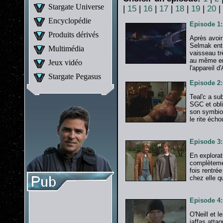
Stargate Universe
|
15
|
16
|
17
|
18
|
19
|
20
|
Encyclopédie
Episode 1
Produits dérivés
Après avoir
Selmak entr
Multimédia
vaisseau tr
au même en
Jeux vidéo
l'appareil d
Stargate Pegasus
Episode 2:
Teal'c a su
SGC et oblig
son symbiot
le rite écho
Episode 3
En explorat
complètemen
fois rentré
chez elle qu
Episode 4
O'Neill et 
jaffas atta