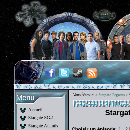
Vous Ãªtes ici >
Stargate-Pegasus
>
Menu
Accueil
Starga
Stargate SG-1
Stargate Atlantis
Choisir un épisode:
1
|
2