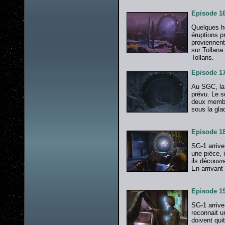
Episode 16
Quelques h
éruptions p
proviennent
sur Tollana
Tollans.
Episode 17
Au SGC, la 
prévu. Le s
deux membre
sous la gla
Episode 1
SG-1 arrive
une pièce, i
ils découvre
En arrivant 
Episode 19
SG-1 arrive
reconnait u
doivent quit