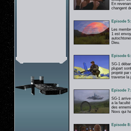
En revenant
changent de
Episode 5
Les membre
1 est envoy
autochtones
Dieu.
Episode 6
SG-1 débarq
plupart son
projeté par
traverse la 
Episode 7:
SG-1 arrive
a la faculté
des ennemis
Noxs qui ha
Episode 8: