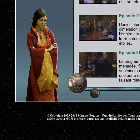
et il se re
Episode 20
Daniel info
dimension p
histoire ca
le Sénateur
étoiles.
Episode 21
Le programm
menacée. SG
supérieurs 
une autre ré
faisant rou
l'arrêter.
© Copyright 2009-2013 Stargate-Pegasus - Tous droits réservés. Toute copie 
officiel avec la MGM et n'est en aucun cas un site officiel de la Franchise S