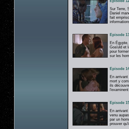
Episode 12
Sur Terre, 
Daniel manq
fait empris
information
Episode 13
En Égypte, 
Goa'uld et l
pour former
sur les ho
Episode 1
En arrivant
mort y comp
ils découvr
l'examinent
Episode 15
En arrivant
venu aupara
par un homm
prouver qu'i