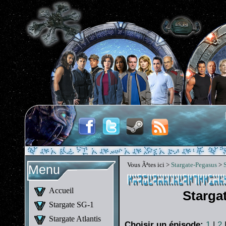
Vous Ãªtes ici >
Stargate-Pegasus
>
Menu
Accueil
Starga
Stargate SG-1
Stargate Atlantis
Choisir un épisode:
1
|
2