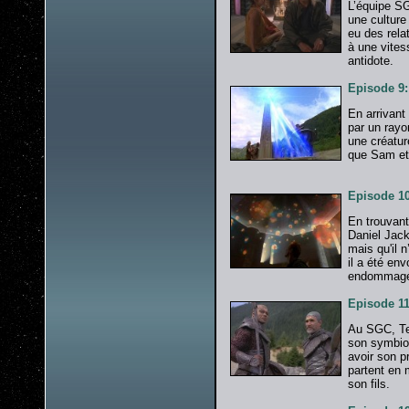
L’équipe SG
une culture
eu des rela
à une vites
antidote.
Episode 9:
En arrivant
par un rayo
une créature
que Sam et 
Episode 10
En trouvant
Daniel Jac
mais qu'il 
il a été en
endommag
Episode 11
Au SGC, Teal
son symbiot
avoir son p
partent en 
son fils.