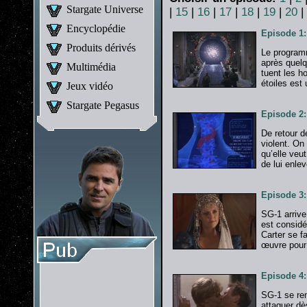
Stargate Universe
|
15
|
16
|
17
|
18
|
19
|
20
|
Encyclopédie
Episode 1:
Produits dérivés
Le programm
après quelq
Multimédia
tuent les h
étoiles est 
Jeux vidéo
Stargate Pegasus
Episode 2:
De retour d
violent. On
qu’elle veu
de lui enle
Episode 3
SG-1 arrive
est considé
Carter se f
œuvre pour 
Episode 4:
SG-1 se ren
attaquer dè