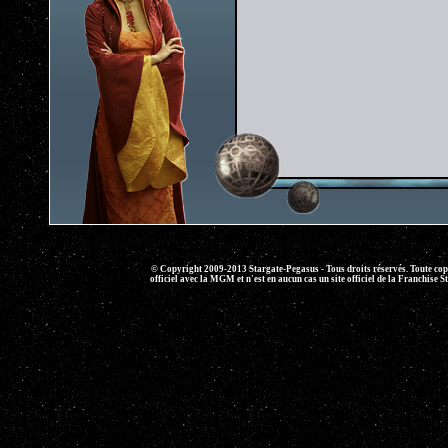
© Copyright 2009-2013 Stargate-Pegasus - Tous droits réservés. Toute copie 
officiel avec la MGM et n'est en aucun cas un site officiel de la Franchise S