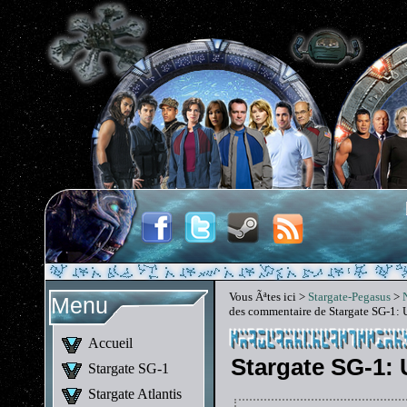
Vous Ãªtes ici >
Stargate-Pegasus
>
Menu
des commentaire de Stargate SG-1: 
Accueil
Stargate SG-1: 
Stargate SG-1
Stargate Atlantis