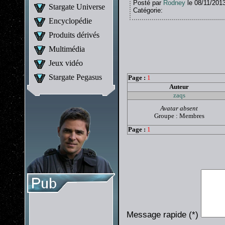
Posté par
Rodney
le 08/11/201
Stargate Universe
Catégorie:
Encyclopédie
Produits dérivés
Multimédia
Jeux vidéo
Stargate Pegasus
Page :
1
Auteur
zaqs
Avatar absent
Groupe :
Membres
Page :
1
Message rapide (*)