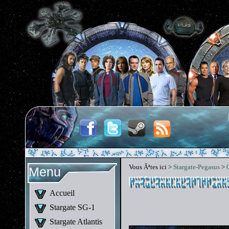
Vous Ãªtes ici >
Stargate-Pegasus
>
Menu
Accueil
Stargate SG-1
Stargate Atlantis