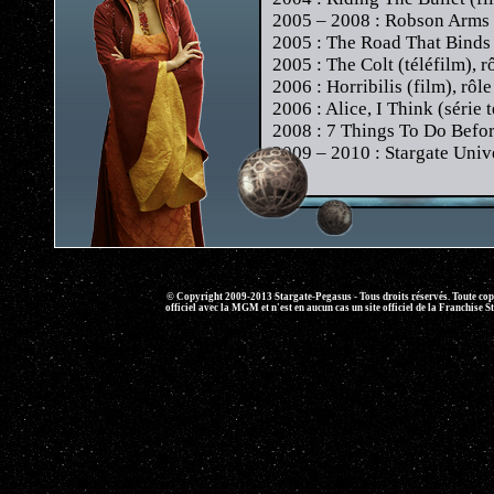
2005 – 2008 : Robson Arms (s
2005 : The Road That Binds 
2005 : The Colt (téléfilm), r
2006 : Horribilis (film), rôle
2006 : Alice, I Think (série t
2008 : 7 Things To Do Before
2009 – 2010 : Stargate Univer
© Copyright 2009-2013 Stargate-Pegasus - Tous droits réservés. Toute copie 
officiel avec la MGM et n'est en aucun cas un site officiel de la Franchise S