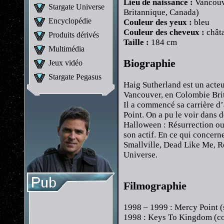
Lieu de naissance :
Vancouv
Stargate Universe
Britannique, Canada)
Encyclopédie
Couleur des yeux :
bleu
Couleur des cheveux :
chât
Produits dérivés
Taille :
184 cm
Multimédia
Biographie
Jeux vidéo
Stargate Pegasus
Haig Sutherland est un acte
Vancouver, en Colombie Bri
Il a commencé sa carrière d’
Point. On a pu le voir dans 
Halloween : Résurrection ou 
son actif. En ce qui concern
Smallville, Dead Like Me, R
Universe.
Filmographie
1998 – 1999 : Mercy Point (s
1998 : Keys To Kingdom (cou