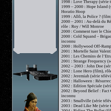
1998 : Love Therapy (série t
1999 – 2000 : Hope Island (s
Horatio Hoop
1999 : Allô, la Police ? (film)
2000 – 2001 : Au-delà du Rée
rôle : Roy / Will Monroe
2000 : Comment tuer le Chie
2000 : Cold Squand – Brigade 
inconnu
2000 : Hollywood Off-Ramp (s
2001 : Mortelle Saint Valenti
2001 : Les Chemins de l’Etra
2001 : Strange Frequency (sé
2002 – 2003 : John Doe (séri
2002 : Lone Hero (film), rô
2002 : Jeremiah (série télévi
2002 : Halloween : Résurrect
2002 : Edition Spéciale (sér
2002 : Beyond Belief : Fact O
inconnu
2003 : Smallville (série télév
2003 : Dead Like Me (série 
2004 : Riding The Bullet (fi