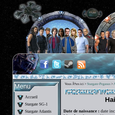
Vous Ãªtes ici >
Stargate-Pegasus
>
A
Menu
Accueil
Ha
Stargate SG-1
Date de naissance :
date in
Stargate Atlantis